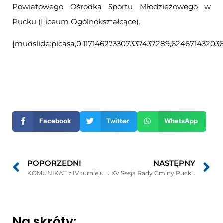
Powiatowego Ośrodka Sportu Młodzieżowego w
Pucku (Liceum Ogólnokształcące).
[mudslide:picasa,0,117146273307337437289,62467143203
Otwiera
się
w
nowym
Facebook
Twitter
WhatsApp
oknie
POPORZEDNI
NASTĘPNY
KOMUNIKAT z IV turnieju klasyfikacyjnego w tenisie stołowym kobiet ZIEMI PUCKIEJ na sezon 2015/2016
XV Sesja Rady Gminy Puck 30.12.2015r. ? Budżetowa
Na skróty: