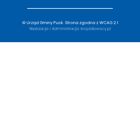
© Urząd Gminy Puck.
Strona zgodna z WCAG 2.1
Realizacja i Administracja:
kropidlowscy.pl
Otwiera
się
w
nowym
oknie