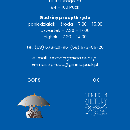
ul. 10 Lutego 29
84 – 100 Puck
Godziny pracy Urzędu
poniedziałek – środa – 7.30 – 15.30
czwartek – 7.30 – 17.00
piątek – 7.30 – 14.00
tel. (58) 673-20-96; (58) 673-56-20
e-mail:
urzad@gmina.puck.pl
e-mail: sp-upo@gmina.puck.pl
Otwiera
GOPS
CK
się
w
nowym
oknie