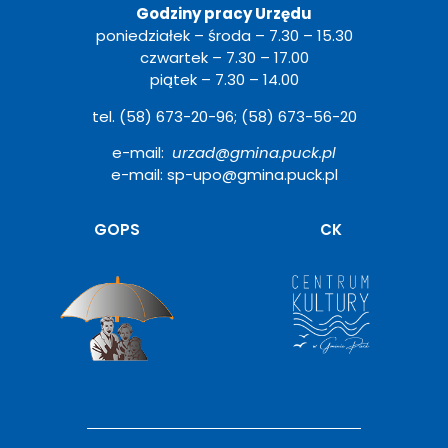
Godziny pracy Urzędu
poniedziałek – środa – 7.30 – 15.30
czwartek – 7.30 – 17.00
piątek – 7.30 – 14.00
tel. (58) 673-20-96; (58) 673-56-20
e-mail:
urzad@gmina.puck.pl
e-mail: sp-upo@gmina.puck.pl
Otwiera
GOPS
CK
się
w
nowym
oknie