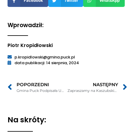
Facebook
Twitter
WhatsApp
oknie
Wprowadził:
Piotr Kropidłowski
p.kropidlowski@gmina.puck.pl
data publikacji: 14 sierpnia, 2024
POPORZEDNI
NASTĘPNY
Gmina Puck Podpisała Umowę na Rozwój Edukacji: Ponad 5 Milionów Złotych na Szkoły Podstawowe!
Zapraszamy na Kaszubskie Dożynki Gminy Puck w Starzynie 2024
Na skróty: