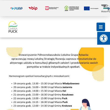
i
Otwórz