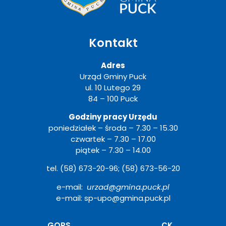
Kontakt
Adres
Urząd Gminy Puck
ul. 10 Lutego 29
84 – 100 Puck
Godziny pracy Urzędu
poniedziałek – środa – 7.30 – 15.30
czwartek – 7.30 – 17.00
piątek – 7.30 – 14.00
tel. (58) 673-20-96; (58) 673-56-20
e-mail:
urzad@gmina.puck.pl
e-mail: sp-upo@gmina.puck.pl
Otwiera
GOPS
CK