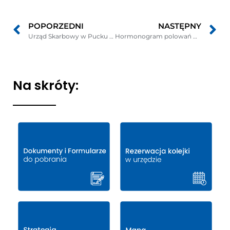
POPORZEDNI
NASTĘPNY
Urząd Skarbowy w Pucku informuje ?Twój e-PIT?
Hormonogram polowań Kół Łowieckich na sezon Łowiecki 2018/2019
Na skróty: