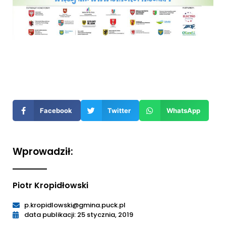
Otwiera
się
w
nowym
Facebook
Twitter
WhatsApp
oknie
Wprowadził:
Piotr Kropidłowski
p.kropidlowski@gmina.puck.pl
data publikacji: 25 stycznia, 2019