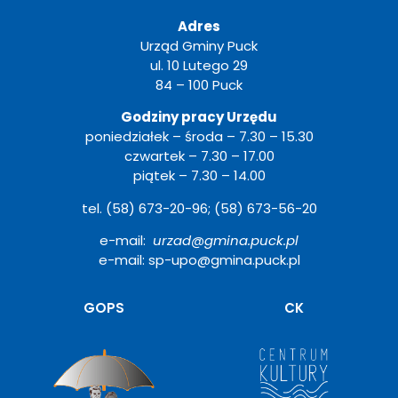
Adres
Urząd Gminy Puck
ul. 10 Lutego 29
84 – 100 Puck
Godziny pracy Urzędu
poniedziałek – środa – 7.30 – 15.30
czwartek – 7.30 – 17.00
piątek – 7.30 – 14.00
tel. (58) 673-20-96; (58) 673-56-20
e-mail:
urzad@gmina.puck.pl
e-mail: sp-upo@gmina.puck.pl
Otwiera
GOPS
CK
się
w
nowym
oknie