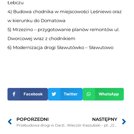
Łebczu
4) Budowa chodnika w miejscowości Leśniewo oraz
w kierunku do Domatowa
5) Mrzezino – przygotowanie planów remontów ul.
Dworcowej wraz z chodnikiem
6) Modernizacja drogi Sławutówko – Sławutowo
Otwiera
się
w
nowym
Facebook
Twitter
WhatsApp
oknie
POPORZEDNI
NASTĘPNY
Przebudowa drogi w Darzlubiu
Wieczór Kaszubski – pt. „Diabelskie ziele” w Starzynie