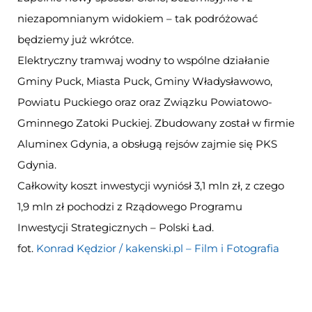
niezapomnianym widokiem – tak podróżować
będziemy już wkrótce.
Elektryczny tramwaj wodny to wspólne działanie
Gminy Puck, Miasta Puck, Gminy Władysławowo,
Powiatu Puckiego oraz oraz Związku Powiatowo-
Gminnego Zatoki Puckiej. Zbudowany został w firmie
Aluminex Gdynia, a obsługą rejsów zajmie się PKS
Gdynia.
Całkowity koszt inwestycji wyniósł 3,1 mln zł, z czego
1,9 mln zł pochodzi z Rządowego Programu
Inwestycji Strategicznych – Polski Ład.
fot.
Konrad Kędzior / kakenski.pl – Film i Fotografia
Otwiera
się
w