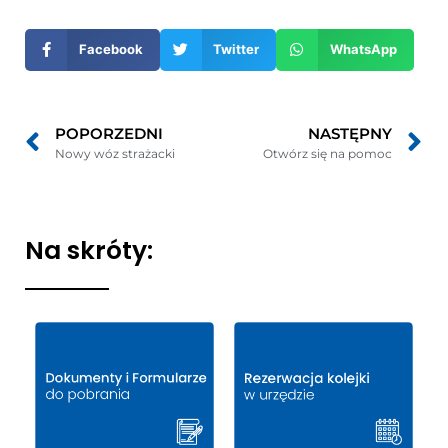
nowym
Facebook
Twitter
WhatsApp
oknie
POPORZEDNI
NASTĘPNY
Nowy wóz strażacki
Otwórz się na pomoc
Na skróty: