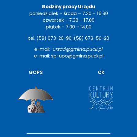
Godziny pracy Urzędu
poniedziałek – środa – 7.30 – 15.30
czwartek – 7.30 – 17.00
piątek – 7.30 – 14.00
tel. (58) 673-20-96; (58) 673-56-20
e-mail:
urzad@gmina.puck.pl
e-mail: sp-upo@gmina.puck.pl
Otwiera
GOPS
CK
się
w
nowym
oknie