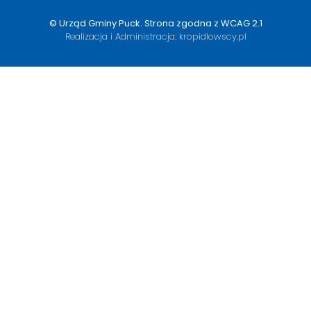
© Urząd Gminy Puck.
Strona zgodna z WCAG 2.1
Realizacja i Administracja:
kropidlowscy.pl
Otwiera
się
w
nowym
oknie