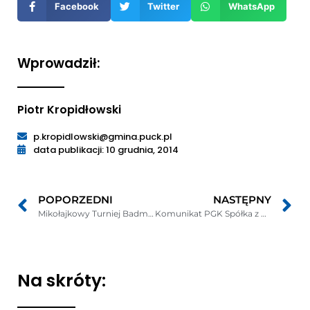
Facebook
Twitter
WhatsApp
oknie
Wprowadził:
Piotr Kropidłowski
p.kropidlowski@gmina.puck.pl
data publikacji: 10 grudnia, 2014
POPORZEDNI
NASTĘPNY
Mikołajkowy Turniej Badmintona w Helu
Komunikat PGK Spółka z o.o. w sprawie matalowych pojemników na odpady
Na skróty: