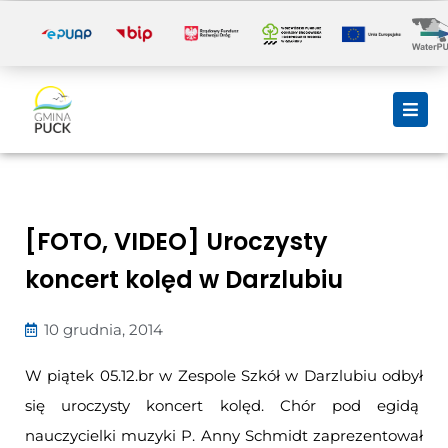
i
[FOTO, VIDEO] Uroczysty
koncert kolęd w Darzlubiu
10 grudnia, 2014
W piątek 05.12.br w Zespole Szkół w Darzlubiu odbył
się uroczysty koncert kolęd. Chór pod egidą
nauczycielki muzyki P. Anny Schmidt zaprezentował