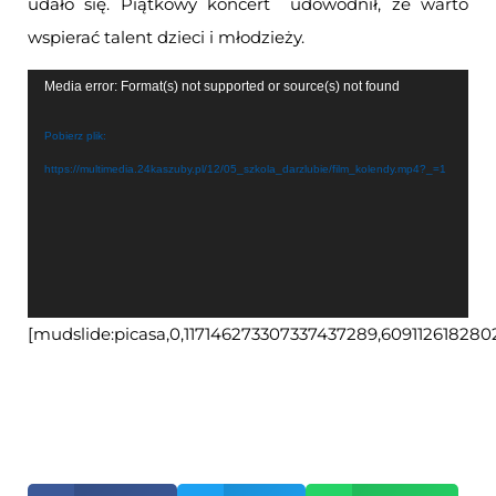
udało się. Piątkowy koncert udowodnił, że warto
wspierać talent dzieci i młodzieży.
Odtwarzacz
Media error: Format(s) not supported or source(s) not found
video
Pobierz plik:
https://multimedia.24kaszuby.pl/12/05_szkola_darzlubie/film_kolendy.mp4?_=1
[mudslide:picasa,0,117146273307337437289,609112618280
Otwiera
się
w
nowym