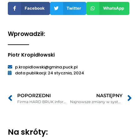
nowym
Facebook
Twitter
WhatsApp
oknie
Wprowadził:
Piotr Kropidłowski
p.kropidlowski@gmina.puck.pl
data publikacji: 24 stycznia, 2024
POPORZEDNI
NASTĘPNY
Firma HARD BRUK informuje
Najnowsze zmiany w systemie przeciwdziałania przemocy domowej
Na skróty: