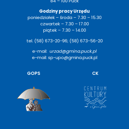
84 – 100 Puck
Godziny pracy Urzędu
poniedziałek – środa – 7.30 – 15.30
czwartek – 7.30 – 17.00
piątek – 7.30 – 14.00
tel. (58) 673-20-96; (58) 673-56-20
e-mail:
urzad@gmina.puck.pl
e-mail: sp-upo@gmina.puck.pl
Otwiera
GOPS
CK
się
w
nowym
oknie