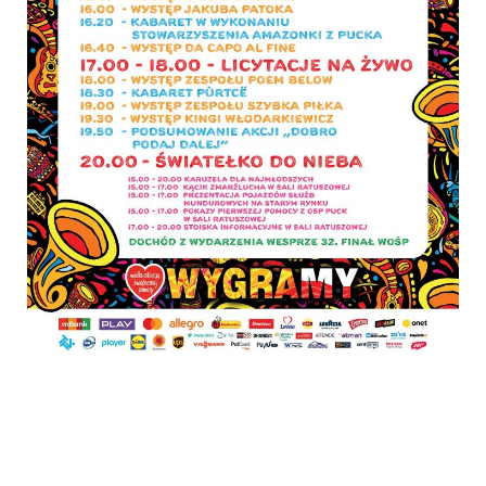
Otwiera
się
w