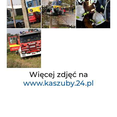
Więcej zdjęć na
www.kaszuby.24.pl
Otwiera
się
w