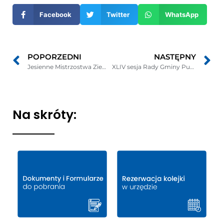
nowym
Facebook
Twitter
WhatsApp
oknie
POPORZEDNI
NASTĘPNY
Jesienne Mistrzostwa Ziemi Puckiej w Biegach Przełajowych
XLIV sesja Rady Gminy Puck 11.10.2017
Na skróty: