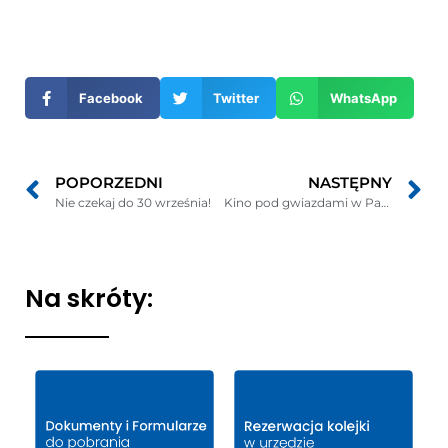
się
w
nowym
Facebook
Twitter
WhatsApp
oknie
POPORZEDNI
NASTĘPNY
Nie czekaj do 30 września!
Kino pod gwiazdami w Parku Kulturowym w Rzucewie
Na skróty: