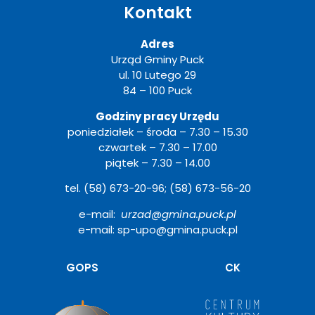
Kontakt
Adres
Urząd Gminy Puck
ul. 10 Lutego 29
84 – 100 Puck
Godziny pracy Urzędu
poniedziałek – środa – 7.30 – 15.30
czwartek – 7.30 – 17.00
piątek – 7.30 – 14.00
tel. (58) 673-20-96; (58) 673-56-20
e-mail:
urzad@gmina.puck.pl
e-mail: sp-upo@gmina.puck.pl
Otwiera
GOPS
CK
się
w
nowym