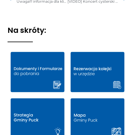
Uwaga!!! informacja dla klientów Sekcji Świadczeń Rodzinnych
[VIDEO] Koncert cysterski ….w kręgu cysterskiego chorału „Ad Te, Domine”
Na skróty: