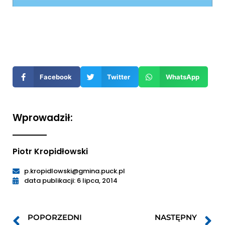
Otwiera
się
w
nowym
Facebook
Twitter
WhatsApp
oknie
Wprowadził:
Piotr Kropidłowski
p.kropidlowski@gmina.puck.pl
data publikacji: 6 lipca, 2014
POPORZEDNI
NASTĘPNY