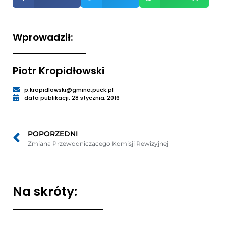
oknie
Wprowadził:
Piotr Kropidłowski
p.kropidlowski@gmina.puck.pl
data publikacji: 28 stycznia, 2016
POPORZEDNI
Zmiana Przewodniczącego Komisji Rewizyjnej
Na skróty: