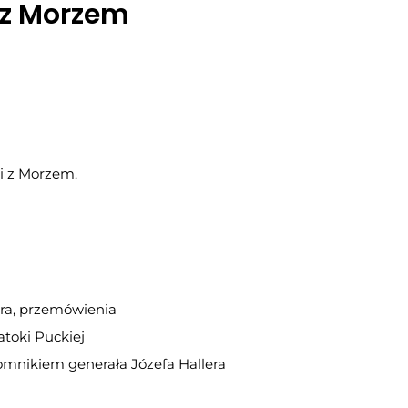
i z Morzem
ki z Morzem.
lera, przemówienia
toki Puckiej
omnikiem generała Józefa Hallera