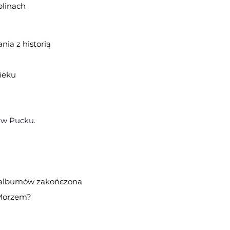
plinach
nia z historią
ieku
 w Pucku.
 i albumów zakończona
z Morzem?