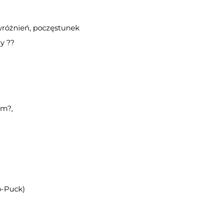
wyróżnień, poczęstunek
y ??
em?,
o-Puck)