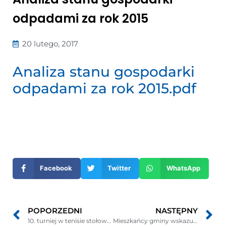
odpadami za rok 2015
20 lutego, 2017
Analiza stanu gospodarki
odpadami za rok 2015.pdf
Otwiera
się
w
nowym
Facebook
Twitter
WhatsApp
oknie
POPORZEDNI
NASTĘPNY
10. turniej w tenisie stołowym w kat. Oldboy Ziemi Puckiej 15.02.2017
Mieszkańcy gminy wskazują zagrożenia – policjanci działają