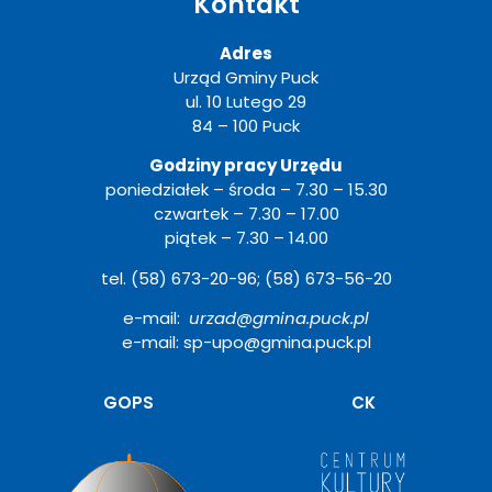
Kontakt
Adres
Urząd Gminy Puck
ul. 10 Lutego 29
84 – 100 Puck
Godziny pracy Urzędu
poniedziałek – środa – 7.30 – 15.30
czwartek – 7.30 – 17.00
piątek – 7.30 – 14.00
tel. (58) 673-20-96; (58) 673-56-20
e-mail:
urzad@gmina.puck.pl
e-mail: sp-upo@gmina.puck.pl
Otwiera
GOPS
CK
się
w
nowym
oknie