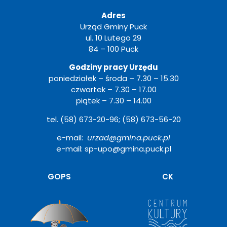
Adres
Urząd Gminy Puck
ul. 10 Lutego 29
84 – 100 Puck
Godziny pracy Urzędu
poniedziałek – środa – 7.30 – 15.30
czwartek – 7.30 – 17.00
piątek – 7.30 – 14.00
tel. (58) 673-20-96; (58) 673-56-20
e-mail:
urzad@gmina.puck.pl
e-mail: sp-upo@gmina.puck.pl
Otwiera
GOPS
CK
się
w
nowym
oknie