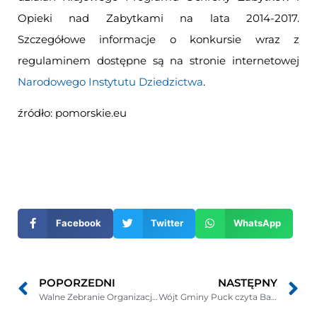
Opieki nad Zabytkami na lata 2014-2017.
Szczegółowe informacje o konkursie wraz z
regulaminem dostępne są na stronie internetowej
Narodowego Instytutu Dziedzictwa
.
źródło: pomorskie.eu
Otwiera
się
w
nowym
Facebook
Twitter
WhatsApp
oknie
POPORZEDNI
NASTĘPNY
Walne Zebranie Organizacji Pozarządowych z Powiatu Puckiego – zaproszenie
Wójt Gminy Puck czyta Bajki w Przedszkolu „Pod Sosenką”