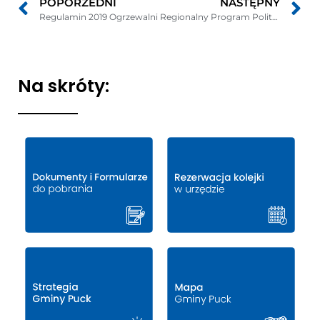
POPORZEDNI
NASTĘPNY
Regulamin 2019 Ogrzewalni
Regionalny Program Polityki Zdrowotnej ? szczepienia przeciw pneumokokom dla osób 65+ z grupy ryzyka
Na skróty: