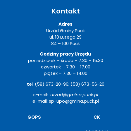
Kontakt
Adres
Urząd Gminy Puck
ul. 10 Lutego 29
84 – 100 Puck
Godziny pracy Urzędu
poniedziałek – środa – 7.30 – 15.30
czwartek – 7.30 – 17.00
piątek – 7.30 – 14.00
tel. (58) 673-20-96; (58) 673-56-20
e-mail:
urzad@gmina.puck.pl
e-mail: sp-upo@gmina.puck.pl
Otwiera
GOPS
CK
się
w
nowym