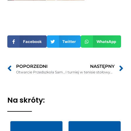
Otwiera
się
w
nowym
Facebook
Twitter
WhatsApp
oknie
POPORZEDNI
NASTĘPNY
Otwarcie Przedszkola Samorządowego w Mieroszynie
I turniej w tenisie stołowym mężczyzn GMINY PUCK na sezon 2017/2018
Na skróty: