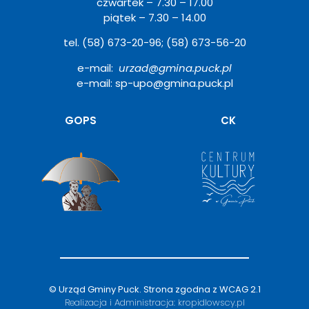
czwartek – 7.30 – 17.00
piątek – 7.30 – 14.00
tel. (58) 673-20-96; (58) 673-56-20
e-mail:
urzad@gmina.puck.pl
e-mail: sp-upo@gmina.puck.pl
Otwiera
GOPS
CK
się
w
nowym
oknie
© Urząd Gminy Puck.
Strona zgodna z WCAG 2.1
Realizacja i Administracja:
kropidlowscy.pl