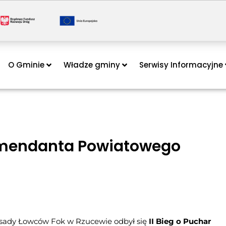
O Gminie
Władze gminy
Serwisy Informacyjne
Komendanta Powiatowego
 Osady Łowców Fok w Rzucewie odbył się
II
Bieg
o
Puchar