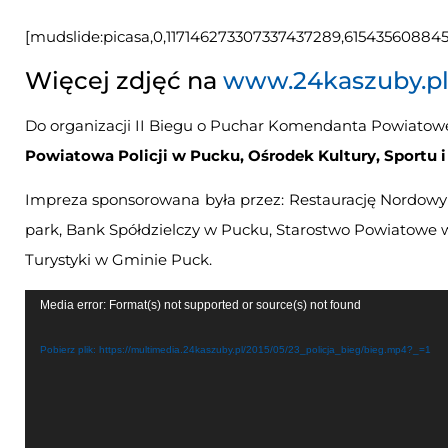
[mudslide:picasa,0,117146273307337437289,61543560884
Więcej zdjęć na
www.24kaszuby.p
Do organizacji II Biegu o Puchar Komendanta Powiatoweg
Powiatowa Policji w Pucku, Ośrodek Kultury, Sportu i
Impreza sponsorowana była przez: Restaurację Nordowy M
park, Bank Spółdzielczy w Pucku, Starostwo Powiatowe 
Turystyki w Gminie Puck.
Odtwarzacz
Media error: Format(s) not supported or source(s) not found
video
Pobierz plik: https://multimedia.24kaszuby.pl/2015/05/23_policja_bieg/bieg.mp4?_=1