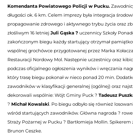
Komendanta
Powiatowego
Policji
w
Pucku.
Zawodnicy
długości ok. 6 km. Celem imprezy była integracja środ
propagowanie zdrowego i aktywnego trybu życia oraz zb
złośliwym 16 letniej
Juli Gąska ?
uczennicy Szkoły Ponadgi
zakończonym biegu każdy startujący otrzymał pamiątkow
wspólnej grochówce przygotowanej przez Marka Kołacza
Restauracji Nordowy Mol. Następnie uczestnicy oraz ki
podczas oficjalnego ogłoszenia wyników i wręczania nagr
który trasę biegu pokonał w nieco ponad 20 min. Dodatko
zawodników w klasyfikacji generalnej (ogólnej) oraz naj
dekorowali wspólnie: Wójt Gminy Puck ?
Tadeusz Puszk
?
Michał Kowalski
. Po biegu odbyło się również losow
wśród startujących zawodników. Główna nagroda ? rowe
Straży Pożarnej w Pucku ? Bartłomieja Mollin. Spikere
Brunon Ceszke.