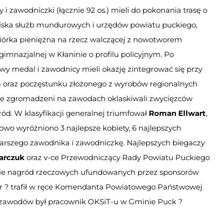
 i zawodniczki (łącznie 92 os.) mieli do pokonania trasę o
owiska służb mundurowych i urzędów powiatu puckiego,
iórka pieniężna na rzecz walczącej z nowotworem
mnazjalnej w Kłaninie o profilu policyjnym. Po
y medal i zawodnicy mieli okazję zintegrować się przy
 oraz poczęstunku złożonego z wyrobów regionalnych
bice zgromadzeni na zawodach oklaskiwali zwycięzców
ód. W klasyfikacji generalnej triumfował
Roman Ellwart
,
wo wyróżniono 3 najlepsze kobiety, 6 najlepszych
starszego zawodnika i zawodniczkę. Najlepszych biegaczy
arczuk
oraz v-ce Przewodniczący Rady Powiatu Puckiego
anie nagród rzeczowych ufundowanych przez sponsorów
r ? trafił w ręce Komendanta Powiatowego Państwowej
m zawodów był pracownik OKSiT-u w Gminie Puck ?