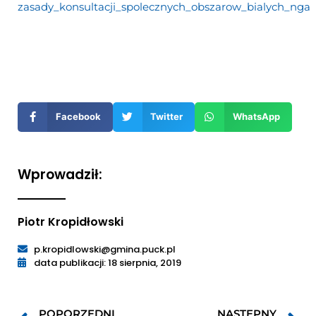
zasady_konsultacji_spolecznych_obszarow_bialych_nga
Otwiera
się
w
nowym
Facebook
Twitter
WhatsApp
oknie
Wprowadził:
Piotr Kropidłowski
p.kropidlowski@gmina.puck.pl
data publikacji: 18 sierpnia, 2019
POPORZEDNI
NASTĘPNY