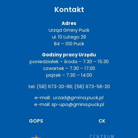
Kontakt
Adres
Urząd Gminy Puck
ul. 10 Lutego 29
84 – 100 Puck
Godziny pracy Urzędu
poniedziałek – środa – 7.30 – 15.30
czwartek – 7.30 – 17.00
piątek – 7.30 – 14.00
tel. (58) 673-20-96; (58) 673-56-20
e-mail:
urzad@gmina.puck.pl
e-mail: sp-upo@gmina.puck.pl
Otwiera
GOPS
CK
się
w
nowym