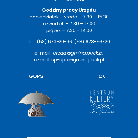
Godziny pracy Urzędu
poniedziałek – środa – 7.30 – 15.30
czwartek – 7.30 – 17.00
piątek – 7.30 – 14.00
tel. (58) 673-20-96; (58) 673-56-20
e-mail:
urzad@gmina.puck.pl
e-mail: sp-upo@gmina.puck.pl
Otwiera
GOPS
CK
się
w
nowym
oknie