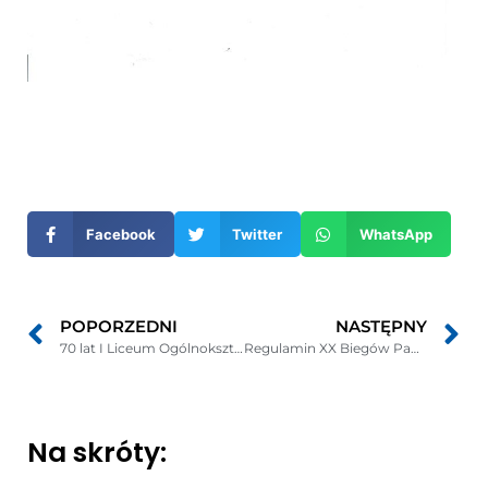
Otwiera
się
w
nowym
Facebook
Twitter
WhatsApp
oknie
POPORZEDNI
NASTĘPNY
70 lat I Liceum Ogólnokształcącego w Pucku
Regulamin XX Biegów Pamięci Pomordowanych w Piaśnicy oraz Finał Biegowego Grand Prix Powiatu Puckiego na 2015 rok
Na skróty: