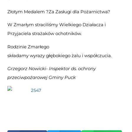
Złotym Medalem ?Za Zasługi dla Pożarnictwa?
W Zmarłym straciliśmy Wielkiego Działacza i
Przyjaciela strażaków ochotników.
Rodzinie Zmarłego
składamy wyrazy głębokiego żalu i współczucia.
Grzegorz Nowicki- Inspektor ds. ochrony
przeciwpożarowej Gminy Puck
Otwiera
się
w
nowym