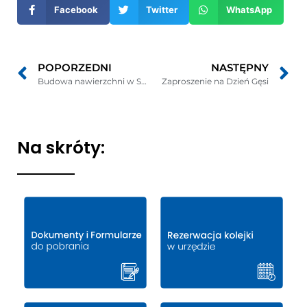
Facebook
Twitter
WhatsApp
oknie
POPORZEDNI
NASTĘPNY
Budowa nawierzchni w Swarzewie na ul. Chłapowskiej zakończona
Zaproszenie na Dzień Gęsi
Na skróty: