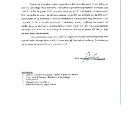
Otwiera
się
w