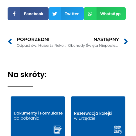
nowym
Facebook
Twitter
WhatsApp
oknie
POPORZEDNI
NASTĘPNY
Odpust św. Huberta Rekowo Górnym
Obchody Święta Niepodległości w Gminie Puck
Na skróty: