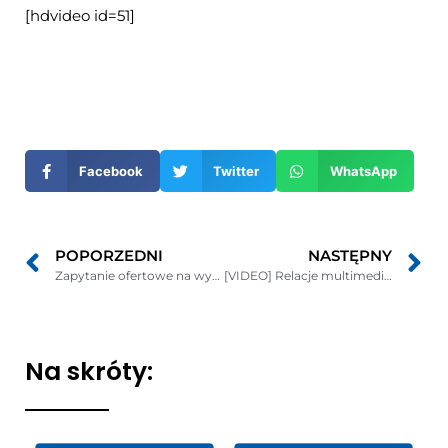
[hdvideo id=51]
Otwiera
się
w
nowym
Facebook
Twitter
WhatsApp
oknie
POPORZEDNI
NASTĘPNY
Zapytanie ofertowe na wykonywanie specjalistycznych usług opiekuńczych
[VIDEO] Relacje multimedialne z zebrań Sołeckich
Na skróty: