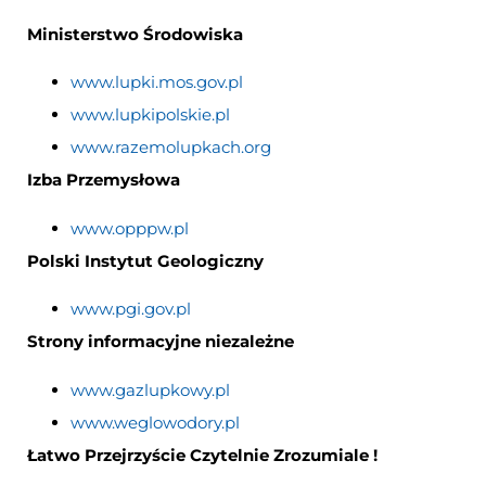
Ministerstwo Środowiska
www.lupki.mos.gov.pl
www.lupkipolskie.pl
www.razemolupkach.org
Izba Przemysłowa
www.opppw.pl
Polski Instytut Geologiczny
www.pgi.gov.pl
Strony informacyjne niezależne
www.gazlupkowy.pl
www.weglowodory.pl
Łatwo Przejrzyście Czytelnie Zrozumiale !