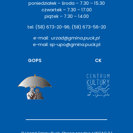
poniedziałek – środa – 7.30 – 15.30
czwartek – 7.30 – 17.00
piątek – 7.30 – 14.00
tel. (58) 673-20-96; (58) 673-56-20
e-mail:
urzad@gmina.puck.pl
e-mail: sp-upo@gmina.puck.pl
Otwiera
GOPS
CK
się
w
nowym
oknie