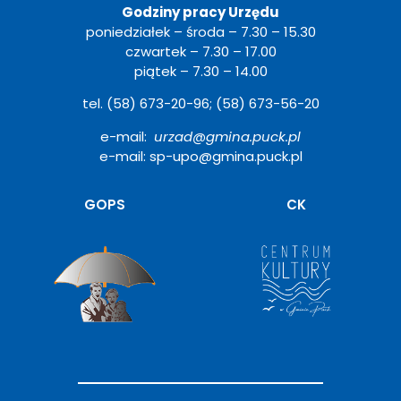
Godziny pracy Urzędu
poniedziałek – środa – 7.30 – 15.30
czwartek – 7.30 – 17.00
piątek – 7.30 – 14.00
tel. (58) 673-20-96; (58) 673-56-20
e-mail:
urzad@gmina.puck.pl
e-mail: sp-upo@gmina.puck.pl
Otwiera
GOPS
CK
się
w
nowym
oknie