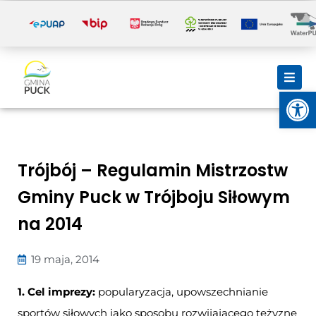
i
Otwórz
Trójbój – Regulamin Mistrzostw
Gminy Puck w Trójboju Siłowym
na 2014
19 maja, 2014
1. Cel imprezy:
popularyzacja, upowszechnianie
sportów siłowych jako sposobu rozwijającego tężyznę