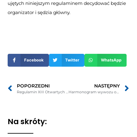
ujętych niniejszym regulaminem decydować będzie
organizator i sędzia główny.
Otwiera
się
w
nowym
Facebook
Twitter
WhatsApp
oknie
POPORZEDNI
NASTĘPNY
Regulamin XIII Otwartych Mistrzostw Gminy Puck w Wyciskaniu Sztangi Leżąc – Leśniewo 2014
Harmonogram wywozu odpadów w okresie VI – XII 2014 r.
Na skróty: