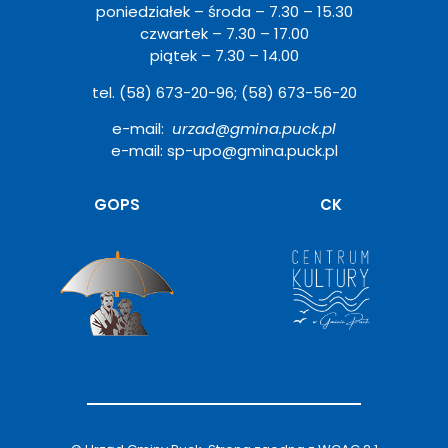
poniedziałek – środa – 7.30 – 15.30
czwartek – 7.30 – 17.00
piątek – 7.30 – 14.00
tel. (58) 673-20-96; (58) 673-56-20
e-mail:
urzad@gmina.puck.pl
e-mail: sp-upo@gmina.puck.pl
Otwiera
GOPS
CK
się
w
nowym
oknie