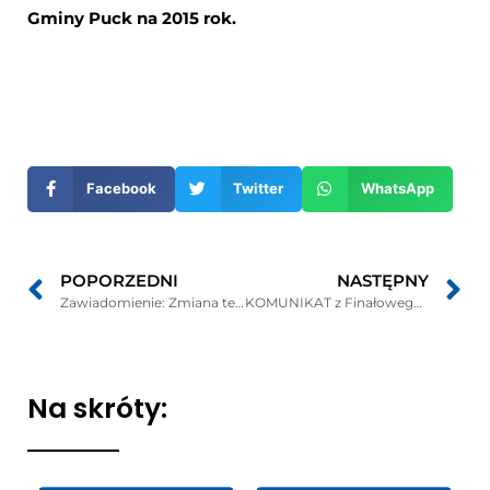
Gminy Puck na 2015 rok.
Otwiera
się
w
nowym
Facebook
Twitter
WhatsApp
oknie
POPORZEDNI
NASTĘPNY
Zawiadomienie: Zmiana terminu badmintona na 8 marca!
KOMUNIKAT z Finałowego Turnieju Piłki Nożnej Halowej Gminy Puck na 2015 rok
Na skróty: