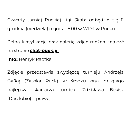
Czwarty turniej Puckiej Ligi Skata odbędzie się 11
grudnia (niedziela) o godz. 16:00 w WDK w Pucku.
Pełną klasyfikację oraz galerię zdjęć można znaleźć
na stronie
skat-puck.pl
Info:
Henryk Radtke
Zdjęcie przedstawia zwycięzcę turnieju Andrzeja
Gafkę (Zatoka Puck) w środku oraz drugiego
najlepsza skaciarza turnieju Zdzisława Bekisz
(Darzlubie) z prawej.
Otwiera
się
w