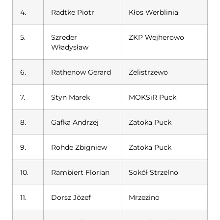
4.
Radtke Piotr
Kłos Werblinia
5.
Szreder
ZKP Wejherowo
Władysław
6.
Rathenow Gerard
Żelistrzewo
7.
Styn Marek
MOKSiR Puck
8.
Gafka Andrzej
Zatoka Puck
9.
Rohde Zbigniew
Zatoka Puck
10.
Rambiert Florian
Sokół Strzelno
11.
Dorsz Józef
Mrzezino