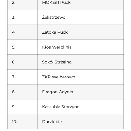
2.
MOKSiR Puck
3.
Żelistrzewo
4.
Zatoka Puck
5.
Kłos Werblinia
6.
Sokół Strzelno
7.
ZKP Wejherowo
8.
Dragon Gdynia
9.
Kaszubia Starzyno
10.
Darzlubie