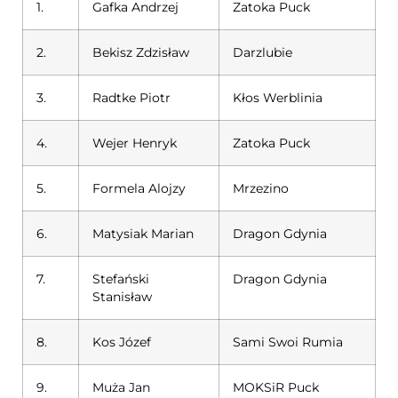
1.
Gafka Andrzej
Zatoka Puck
2.
Bekisz Zdzisław
Darzlubie
3.
Radtke Piotr
Kłos Werblinia
4.
Wejer Henryk
Zatoka Puck
5.
Formela Alojzy
Mrzezino
6.
Matysiak Marian
Dragon Gdynia
7.
Stefański
Dragon Gdynia
Stanisław
8.
Kos Józef
Sami Swoi Rumia
9.
Muża Jan
MOKSiR Puck