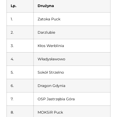
Lp.
Drużyna
1.
Zatoka Puck
2.
Darzlubie
3.
Kłos Werblinia
4.
Władysławowo
5.
Sokół Strzelno
6.
Dragon Gdynia
7.
OSP Jastrzębia Góra
8.
MOKSiR Puck