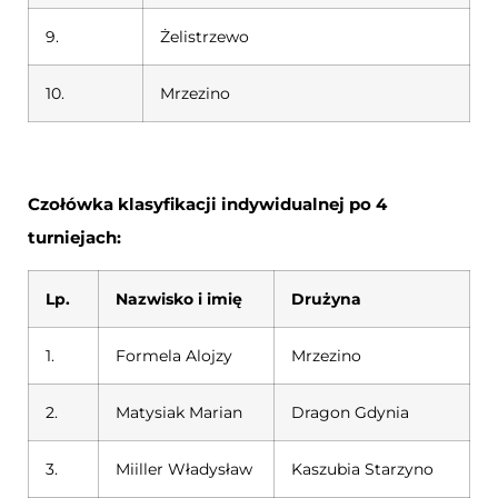
9.
Żelistrzewo
10.
Mrzezino
Czołówka klasyfikacji indywidualnej po 4
turniejach:
Lp.
Nazwisko i imię
Drużyna
1.
Formela Alojzy
Mrzezino
2.
Matysiak Marian
Dragon Gdynia
3.
Miiller Władysław
Kaszubia Starzyno