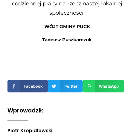
codziennej pracy na rzecz naszej lokalnej
społeczności.
WÓJT GMINY PUCK
Tadeusz Puszkarczuk
Otwiera
się
w
nowym
Facebook
Twitter
WhatsApp
oknie
Wprowadził:
Piotr Kropidłowski