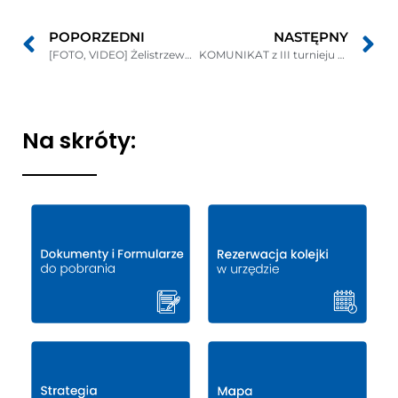
POPORZEDNI
NASTĘPNY
[FOTO, VIDEO] Żelistrzewo: Spotkanie z Mikołajem w Zespole Szkół
KOMUNIKAT z III turnieju klasyfikacyjnego w tenisie stołowym w kat. OLDBOY ZIEMI PUCKIEJ na sezon 2015/2016
Na skróty: