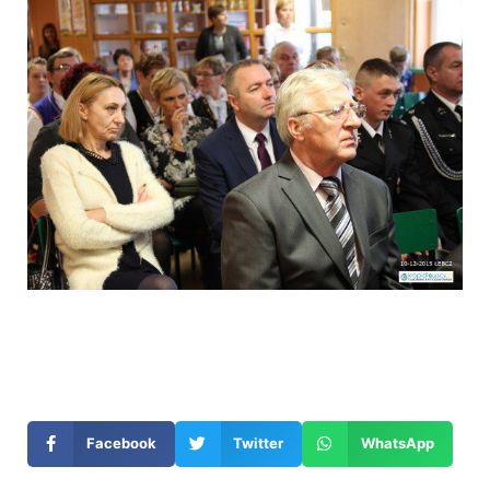
Otwiera
się
w
nowym
Facebook
Twitter
WhatsApp
oknie