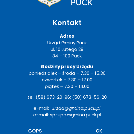
Kontakt
Adres
Urząd Gminy Puck
ul. 10 Lutego 29
84 – 100 Puck
Godziny pracy Urzędu
poniedziałek – środa – 7.30 – 15.30
czwartek – 7.30 – 17.00
piątek – 7.30 – 14.00
tel. (58) 673-20-96; (58) 673-56-20
e-mail:
urzad@gmina.puck.pl
e-mail: sp-upo@gmina.puck.pl
Otwiera
GOPS
CK
się