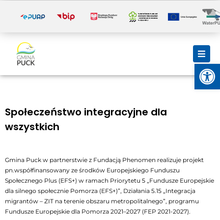
i
Otwórz
Społeczeństwo integracyjne dla
wszystkich
Gmina Puck w partnerstwie z Fundacją Phenomen realizuje projekt
pn.współfinansowany ze środków Europejskiego Funduszu
Społecznego Plus (EFS+) w ramach Priorytetu 5 „Fundusze Europejskie
dla silnego społecznie Pomorza (EFS+)”, Działania 5.15 „Integracja
migrantów – ZIT na terenie obszaru metropolitalnego”, programu
Fundusze Europejskie dla Pomorza 2021–2027 (FEP 2021-2027).