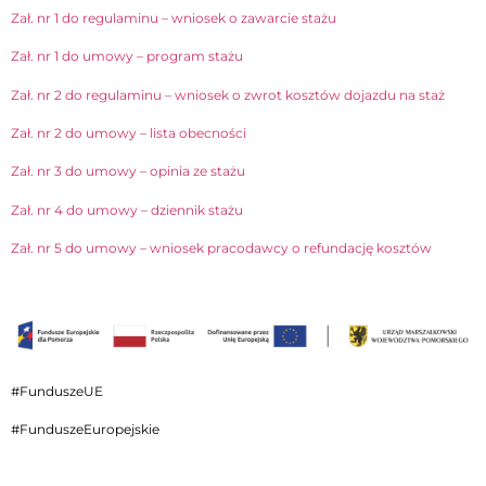
Zał. nr 1 do regulaminu – wniosek o zawarcie stażu
Zał. nr 1 do umowy – program stażu
Zał. nr 2 do regulaminu – wniosek o zwrot kosztów dojazdu na staż
Zał. nr 2 do umowy – lista obecności
Zał. nr 3 do umowy – opinia ze stażu
Zał. nr 4 do umowy – dziennik stażu
Zał. nr 5 do umowy – wniosek pracodawcy o refundację kosztów
#FunduszeUE
#FunduszeEuropejskie
Otwiera