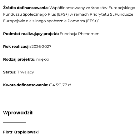
się
w
Żródło dofinansowania:
Współfinansowany ze środków Europejskiego
nowym
Funduszu Społecznego Plus (EFS+) w ramach Priorytetu 5 „Fundusze
oknie
Europejskie dla silnego społecznie Pomorza (EFS+)”
Podmiot realizujący projekt:
Fundacja Phenomen
Rok realizacji:
2026-2027
Rodzaj projektu:
miękki
Status:
Trwający
Kwota dofinansowania:
614 591,77 zł.
Wprowadził:
Piotr Kropidłowski