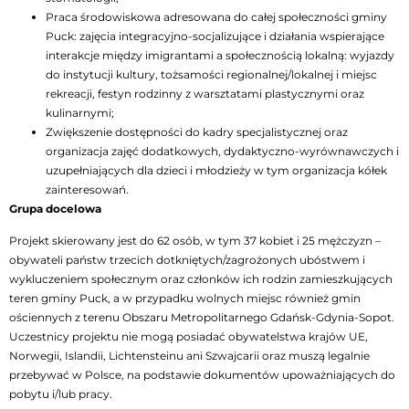
Praca środowiskowa adresowana do całej społeczności gminy
Puck: zajęcia integracyjno-socjalizujące i działania wspierające
interakcje między imigrantami a społecznością lokalną: wyjazdy
do instytucji kultury, tożsamości regionalnej/lokalnej i miejsc
rekreacji, festyn rodzinny z warsztatami plastycznymi oraz
kulinarnymi;
Zwiększenie dostępności do kadry specjalistycznej oraz
organizacja zajęć dodatkowych, dydaktyczno-wyrównawczych i
uzupełniających dla dzieci i młodzieży w tym organizacja kółek
zainteresowań.
Grupa docelowa
Projekt skierowany jest do 62 osób, w tym 37 kobiet i 25 mężczyzn –
obywateli państw trzecich dotkniętych/zagrożonych ubóstwem i
wykluczeniem społecznym oraz członków ich rodzin zamieszkujących
teren gminy Puck, a w przypadku wolnych miejsc również gmin
ościennych z terenu Obszaru Metropolitarnego Gdańsk-Gdynia-Sopot.
Uczestnicy projektu nie mogą posiadać obywatelstwa krajów UE,
Norwegii, Islandii, Lichtensteinu ani Szwajcarii oraz muszą legalnie
przebywać w Polsce, na podstawie dokumentów upoważniających do
pobytu i/lub pracy.