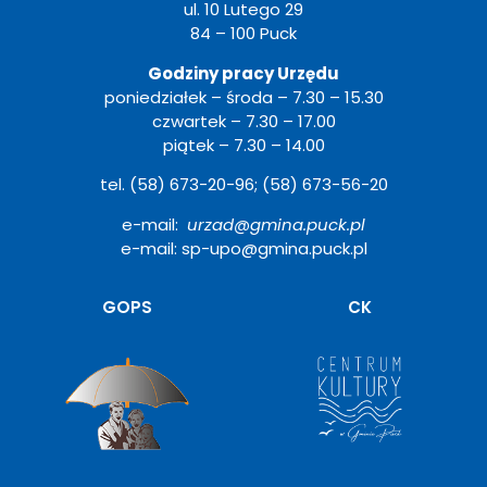
ul. 10 Lutego 29
84 – 100 Puck
Godziny pracy Urzędu
poniedziałek – środa – 7.30 – 15.30
czwartek – 7.30 – 17.00
piątek – 7.30 – 14.00
tel. (58) 673-20-96; (58) 673-56-20
e-mail:
urzad@gmina.puck.pl
e-mail: sp-upo@gmina.puck.pl
Otwiera
GOPS
CK
się
w
nowym
oknie